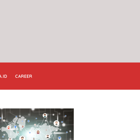
A.ID
CAREER