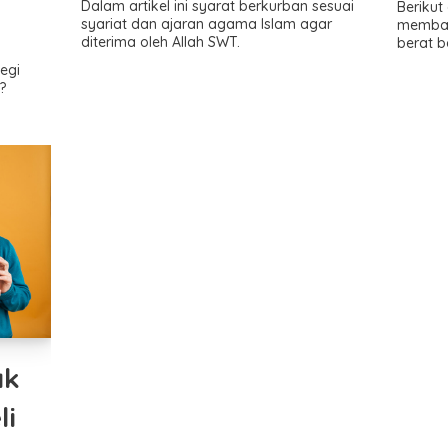
Dalam artikel ini syarat berkurban sesuai
Berikut
syariat dan ajaran agama Islam agar
memban
diterima oleh Allah SWT.
berat b
k
egi
?
ak
li