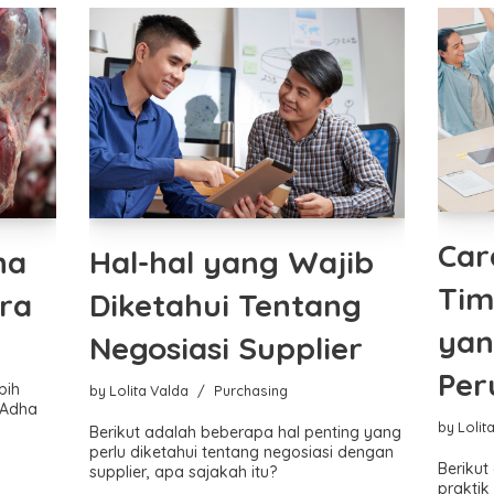
Car
ha
Hal-hal yang Wajib
Tim
ra
Diketahui Tentang
yan
Negosiasi Supplier
Per
bih
by
Lolita Valda
Purchasing
l Adha
by
Lolit
Berikut adalah beberapa hal penting yang
perlu diketahui tentang negosiasi dengan
Berikut
supplier, apa sajakah itu?
praktik