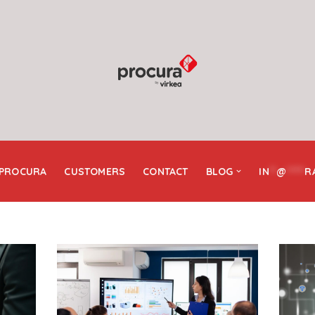
 PROCURA
CUSTOMERS
CONTACT
BLOG
IN
**
@
*****
R