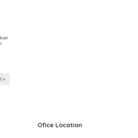
gkan
n
t »
Ofice Location