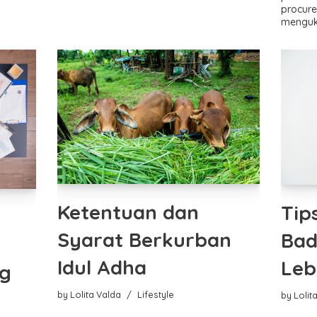
procure
menguk
Ketentuan dan
Tip
Syarat Berkurban
Bad
Idul Adha
Leb
ng
by
Lolita Valda
Lifestyle
by
Lolit