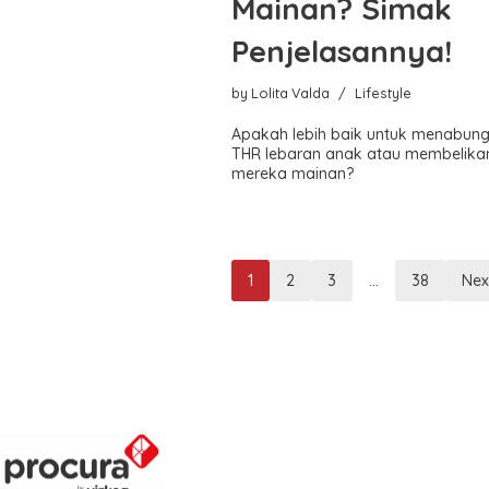
Mainan? Simak
Penjelasannya!
by
Lolita Valda
Lifestyle
Apakah lebih baik untuk menabun
THR lebaran anak atau membelika
mereka mainan?
1
2
3
…
38
Nex