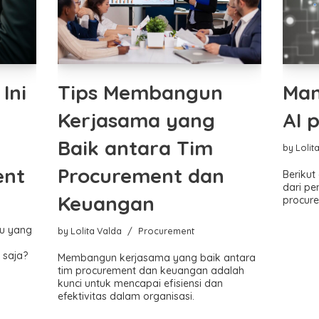
Ini
Tips Membangun
Man
Kerjasama yang
AI 
Baik antara Tim
by
Lolit
ent
Procurement dan
Beriku
dari pe
Keuangan
procur
ru yang
by
Lolita Valda
Procurement
 saja?
Membangun kerjasama yang baik antara
tim procurement dan keuangan adalah
kunci untuk mencapai efisiensi dan
efektivitas dalam organisasi.