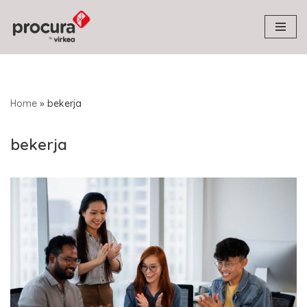
Skip
to
content
Home
»
bekerja
bekerja