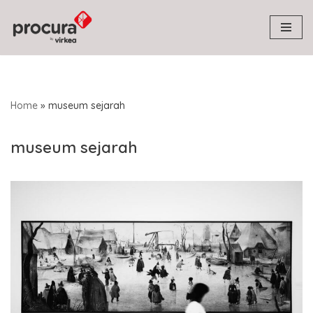
Skip
to
content
Home
»
museum sejarah
museum sejarah