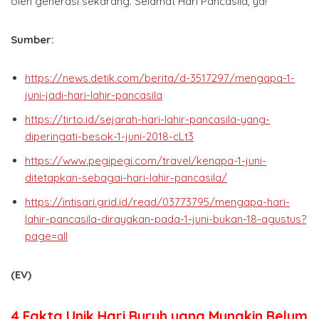
oleh generasi sekarang. Selamat Hari Pancasila, ya!
Sumber:
https://news.detik.com/berita/d-3517297/mengapa-1-
juni-jadi-hari-lahir-pancasila
https://tirto.id/sejarah-hari-lahir-pancasila-yang-
diperingati-besok-1-juni-2018-cLt3
https://www.pegipegi.com/travel/kenapa-1-juni-
ditetapkan-sebagai-hari-lahir-pancasila/
https://intisari.grid.id/read/03773795/mengapa-hari-
lahir-pancasila-dirayakan-pada-1-juni-bukan-18-agustus?
page=all
(EV)
4 Fakta Unik Hari Buruh yang Mungkin Belum