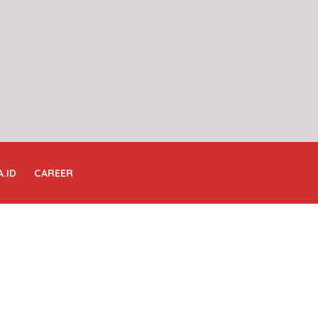
A.ID
CAREER