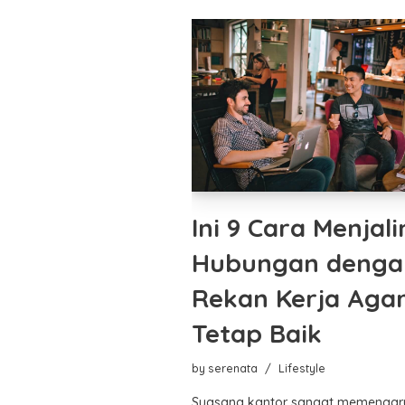
Ini 9 Cara Menjali
Hubungan denga
Rekan Kerja Aga
Tetap Baik
by
serenata
Lifestyle
Suasana kantor sangat memengar