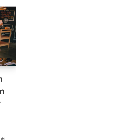
n
n
r
uhi