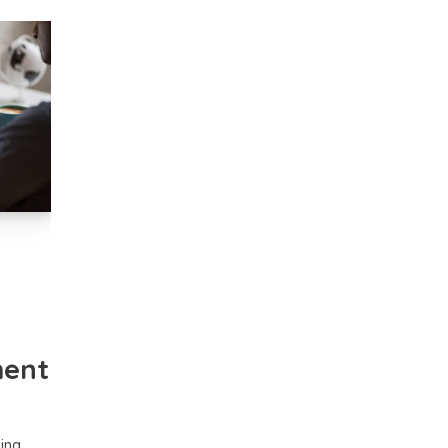
ment
sing