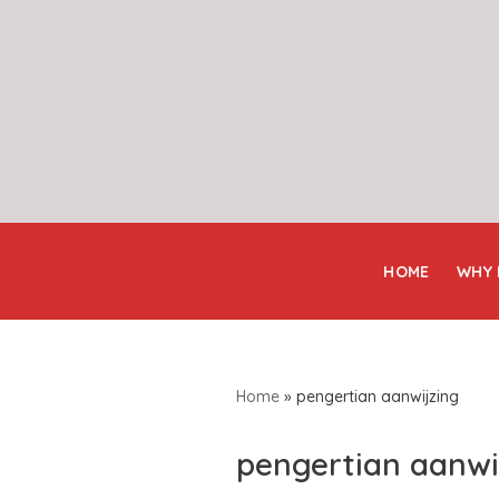
Skip
to
content
HOME
WHY
Home
»
pengertian aanwijzing
pengertian aanwi