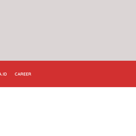
A.ID
CAREER