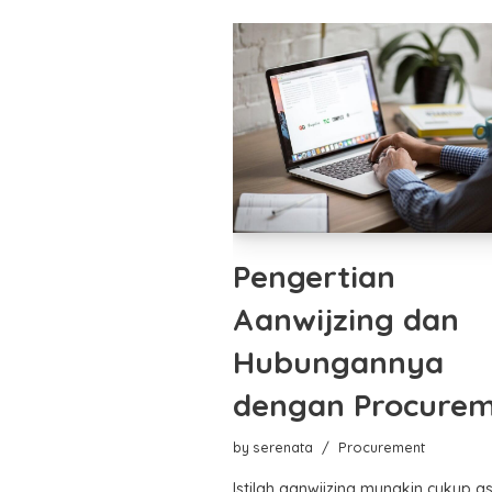
Pengertian
Aanwijzing dan
Hubungannya
dengan Procure
by
serenata
Procurement
Istilah aanwijzing mungkin cukup a