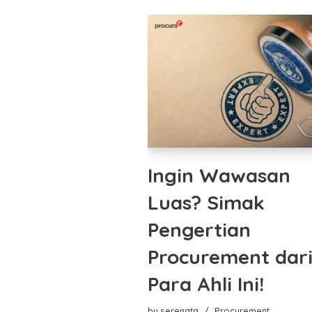
Ingin Wawasan
Luas? Simak
Pengertian
Procurement dar
Para Ahli Ini!
by
serenata
Procurement