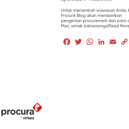
Untuk menambah wawasan Anda, ka
ProcurA Blog akan memberikan
pengertian procurement dari para a
Mari, simak bahasannya!
Read More
F
T
W
Li
E
a
wi
h
n
m
c
tt
at
k
ai
e
er
s
e
l
b
A
dI
o
p
n
o
p
k