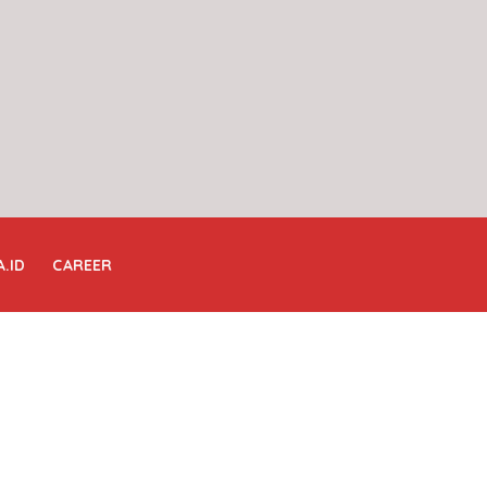
A.ID
CAREER