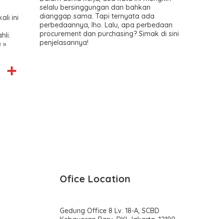
selalu bersinggungan dan bahkan
dianggap sama. Tapi ternyata ada
li ini
perbedaannya, lho. Lalu, apa perbedaan
procurement dan purchasing? Simak di sini
hli.
penjelasannya!
 »
C
S
o
h
p
ar
y
e
Li
n
k
Ofice Location
Gedung Office 8 Lv. 18-A, SCBD