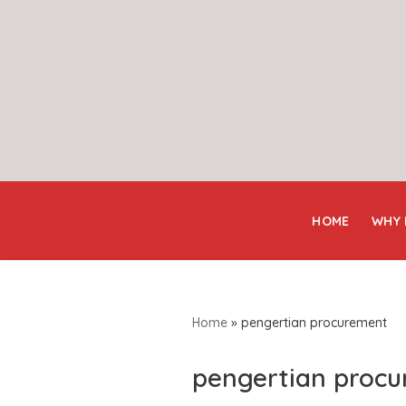
Skip
to
content
HOME
WHY
Home
»
pengertian procurement
pengertian proc