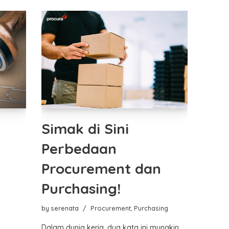
Simak di Sini
Perbedaan
Procurement dan
i
Purchasing!
by
serenata
Procurement
,
Purchasing
Dalam dunia kerja, dua kata ini mungkin