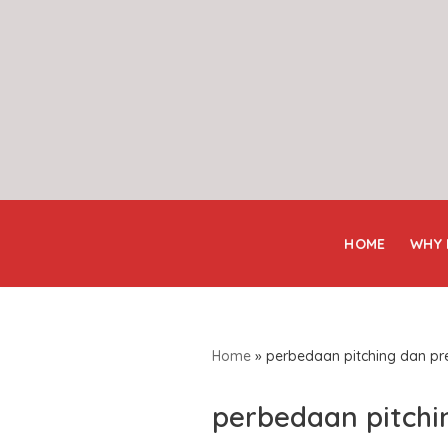
Skip
to
content
HOME
WHY
Home
»
perbedaan pitching dan pr
perbedaan pitchi