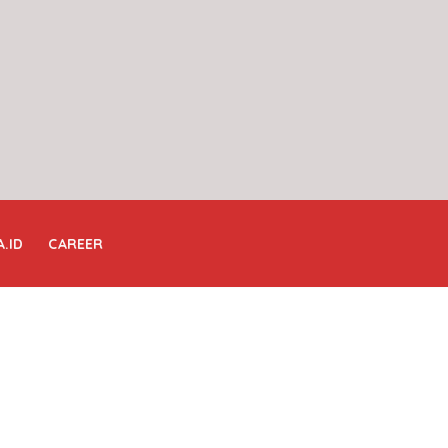
A.ID
CAREER