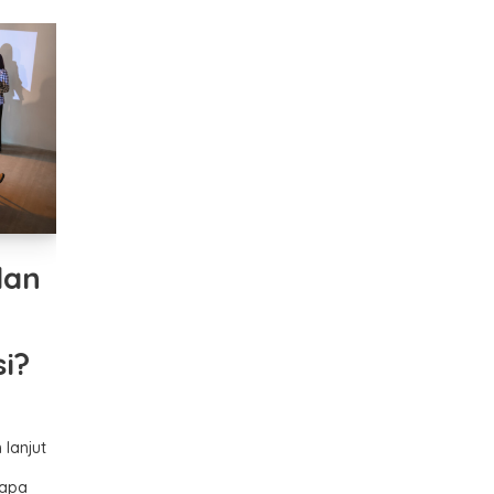
dan
i?
 lanjut
 apa