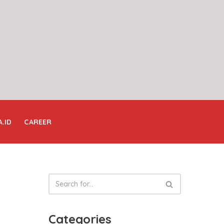
A.ID
CAREER
Categories