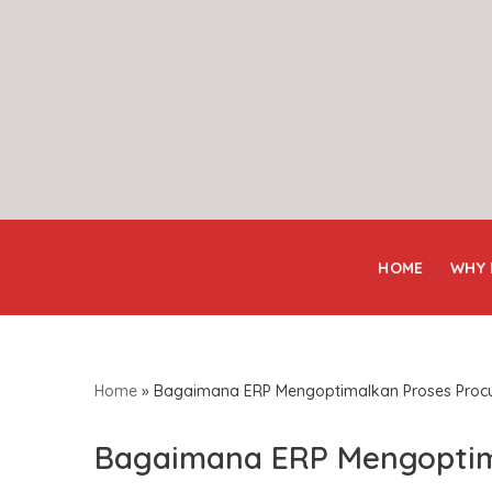
Skip
to
content
HOME
WHY
Home
»
Bagaimana ERP Mengoptimalkan Proses Proc
Bagaimana ERP Mengoptim