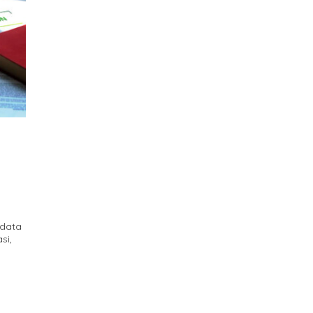
 data
si,