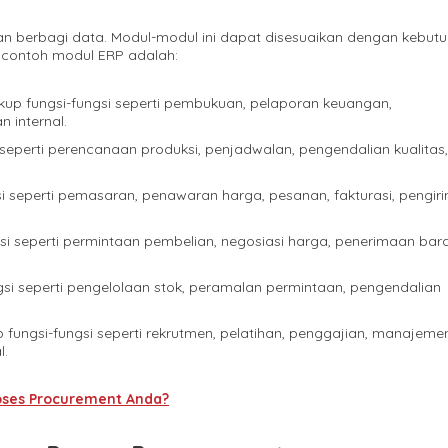
dan berbagi data. Modul-modul ini dapat disesuaikan dengan kebut
 contoh modul ERP adalah:
kup fungsi-fungsi seperti pembukuan, pelaporan keuangan,
 internal.
 seperti perencanaan produksi, penjadwalan, pengendalian kualitas,
si seperti pemasaran, penawaran harga, pesanan, fakturasi, pengir
gsi seperti permintaan pembelian, negosiasi harga, penerimaan bar
gsi seperti pengelolaan stok, peramalan permintaan, pengendalian
 fungsi-fungsi seperti rekrutmen, pelatihan, penggajian, manajeme
l.
ses Procurement Anda?