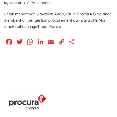
by
serenata
Procurement
Untuk menambah wawasan Anda, kali ini ProcurA Blog akan
memberikan pengertian procurement dari para ahli. Mari,
simak bahasannya!
Read More »
F
T
W
Li
E
C
S
a
wi
h
n
m
o
h
c
tt
at
k
ai
p
ar
e
er
s
e
l
y
e
b
A
dI
Li
o
p
n
n
o
p
k
k