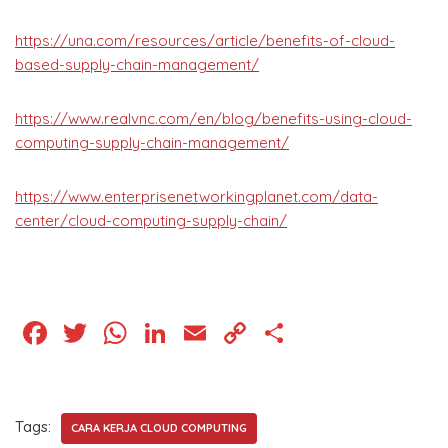
https://una.com/resources/article/benefits-of-cloud-
based-supply-chain-management/
https://www.realvnc.com/en/blog/benefits-using-cloud-
computing-supply-chain-management/
https://www.enterprisenetworkingplanet.com/data-
center/cloud-computing-supply-chain/
F
T
W
Li
E
C
S
a
wi
h
n
m
o
h
c
tt
at
k
ai
p
ar
e
er
s
e
l
y
e
Tags:
CARA KERJA CLOUD COMPUTING