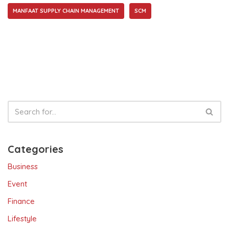
b
A
dI
Li
MANFAAT SUPPLY CHAIN MANAGEMENT
SCM
o
p
n
n
o
p
k
k
Categories
Business
Event
Finance
Lifestyle