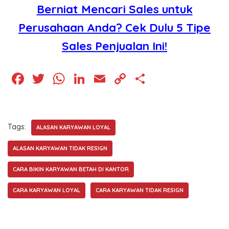
Berniat Mencari Sales untuk
Perusahaan Anda? Cek Dulu 5 Tipe
Sales Penjualan Ini!
F
T
W
Li
E
C
S
a
wi
h
n
m
o
h
c
tt
at
k
ai
p
ar
e
er
s
e
l
y
e
Tags:
ALASAN KARYAWAN LOYAL
b
A
dI
Li
ALASAN KARYAWAN TIDAK RESIGN
o
p
n
n
CARA BIKIN KARYAWAN BETAH DI KANTOR
o
p
k
k
CARA KARYAWAN LOYAL
CARA KARYAWAN TIDAK RESIGN