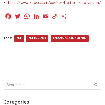
https://www.forbes.com/advisor/business/erp-vs-crm/
F
T
W
Li
E
C
S
a
wi
h
n
m
o
h
c
tt
at
k
ai
p
ar
e
er
s
e
l
y
e
Tags:
ERP
ERP DAN CRM
PERBEDAAN ERP DAN CRM
b
A
dI
Li
o
p
n
n
o
p
k
k
Categories