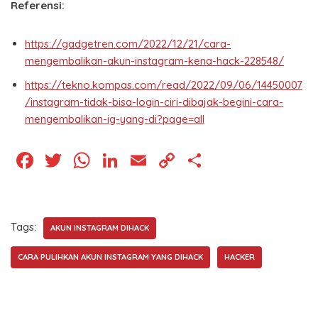
Referensi:
https://gadgetren.com/2022/12/21/cara-
mengembalikan-akun-instagram-kena-hack-228548/
https://tekno.kompas.com/read/2022/09/06/14450007
/instagram-tidak-bisa-login-ciri-dibajak-begini-cara-
mengembalikan-ig-yang-di?page=all
F
T
W
Li
E
C
S
a
wi
h
n
m
o
h
c
tt
at
k
ai
p
ar
e
er
s
e
l
y
e
Tags:
AKUN INSTAGRAM DIHACK
b
A
dI
Li
CARA PULIHKAN AKUN INSTAGRAM YANG DIHACK
HACKER
o
p
n
n
o
p
k